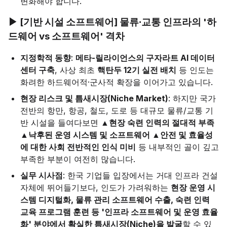
변화해야 합니다.
▶ [기반 시설 소프트웨어] 물류∙교통 인프라의 '하
드웨어 vs 소프트웨어' 격차
지정학적 동향
:
메타-릴라이언스의 구자라트 AI 데이터
센터 구축
, 사상 최초
핵탄두 12기 실전 배치
등 인도는
화려한 하드웨어적·군사적 확장을 이어가고 있습니다.
현장 리스크 및 틈새시장(Niche Market)
: 하지만 국가
전반의 항만, 항공, 철도, 도로 등 대규모 물류/교통 기
반 시설을 들여다보면
▲현장 숙련 인력의 절대적 부족
▲낙후된 운영 시스템 및 소프트웨어 ▲안전 및 효율성
에 대한 사회 전반적인 인식 미비
등 내부적인 골이 깊고
부족한 부분이 여전히 많습니다.
실무 시사점
: 한국 기업들 입장에서는 거대 인프라 건설
자체에 뛰어들기보다, 인도가 가려워하는
현장 운영 시
스템 디지털화, 물류 관리 소프트웨어 수출, 숙련 인력
교육 프로그램 훈련 등 '인프라 소프트웨어 및 운영 효율
화' 분야에서 확실한 틈새시장(Niche)을 발굴
할 수 있