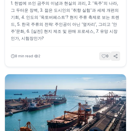
1. 헌법에 쓰인 금주의 이념과 현실의 괴리, 2. '독주'의 나라,
그 두터운 장벽, 3. 젊은 도시인의 '취향 실험'과 세제 개편의
기회, 4. 인도의 ‘옥토버페스트’? 현지 주류 축제로 보는 트렌
드, 5. 한국 주류의 전략: 주인공이 아닌 ‘옆자리’, 그리고 ‘안
주’문화, 6. [실전] 현지 제조 및 판매 프로세스, 7. 유망 시장
인가, 시험장인가?
·
8
min read
2
0