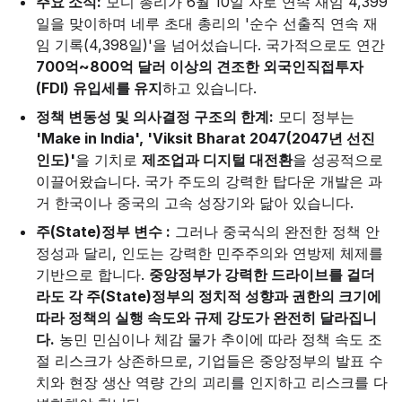
주요 소식:
모디 총리가 6월 10일 자로 연속 재임 4,399
일을 맞이하며 네루 초대 총리의 '순수 선출직 연속 재
임 기록(4,398일)'을 넘어섰습니다. 국가적으로도 연간
700억~800억 달러 이상의 견조한 외국인직접투자
(FDI) 유입세를 유지
하고 있습니다.
정책 변동성 및 의사결정 구조의 한계:
모디 정부는
'Make in India', 'Viksit Bharat 2047(2047년 선진
인도)'
을 기치로
제조업과 디지털 대전환
을 성공적으로
이끌어왔습니다. 국가 주도의 강력한 탑다운 개발은 과
거 한국이나 중국의 고속 성장기와 닮아 있습니다.
주(State)정부 변수 :
그러나 중국식의 완전한 정책 안
정성과 달리, 인도는 강력한 민주주의와 연방제 체제를
기반으로 합니다.
중앙정부가 강력한 드라이브를 걸더
라도 각 주(State)정부의 정치적 성향과 권한의 크기에
따라 정책의 실행 속도와 규제 강도가 완전히 달라집니
다.
농민 민심이나 체감 물가 추이에 따라 정책 속도 조
절 리스크가 상존하므로, 기업들은 중앙정부의 발표 수
치와 현장 생산 역량 간의 괴리를 인지하고 리스크를 다