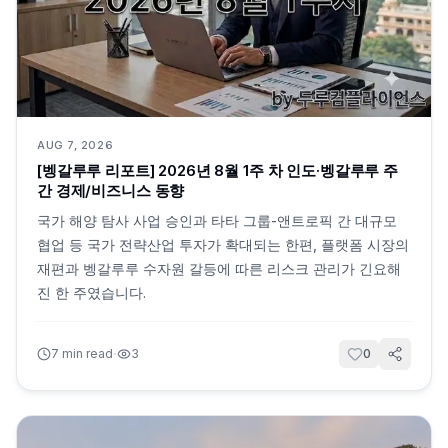
AUG 7, 2026
[벵갈루루 리포트] 2026년 8월 1주 차 인도·벵갈루루 주
간 경제/비즈니스 동향
국가 해양 탐사 사업 승인과 타타 그룹-앤트로픽 간 대규모
협업 등 국가 전략산업 투자가 확대되는 한편, 플랫폼 시장의
재편과 벵갈루루 수자원 갈등에 따른 리스크 관리가 긴요해
진 한 주였습니다.
·
7
min read
3
0