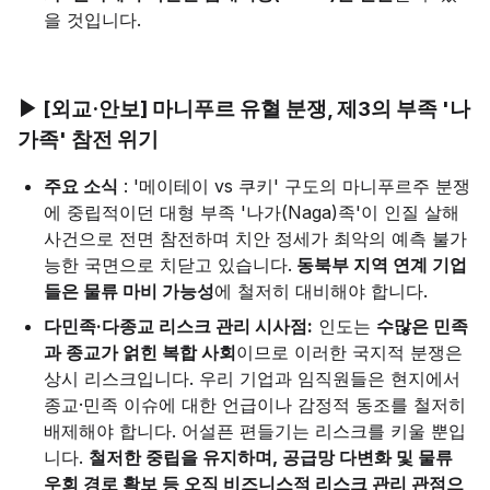
을 것입니다.
▶ [외교·안보] 마니푸르 유혈 분쟁, 제3의 부족 '나
가족' 참전 위기
주요 소식
: '메이테이 vs 쿠키' 구도의 마니푸르주 분쟁
에 중립적이던 대형 부족 '나가(Naga)족'이 인질 살해
사건으로 전면 참전하며 치안 정세가 최악의 예측 불가
능한 국면으로 치닫고 있습니다.
동북부 지역 연계 기업
들은 물류 마비 가능성
에 철저히 대비해야 합니다.
다민족·다종교 리스크 관리 시사점:
인도는
수많은 민족
과 종교가 얽힌 복합 사회
이므로 이러한 국지적 분쟁은
상시 리스크입니다. 우리 기업과 임직원들은 현지에서
종교·민족 이슈에 대한 언급이나 감정적 동조를 철저히
배제해야 합니다. 어설픈 편들기는 리스크를 키울 뿐입
니다.
철저한 중립을 유지하며, 공급망 다변화 및 물류
우회 경로 확보 등 오직 비즈니스적 리스크 관리 관점으