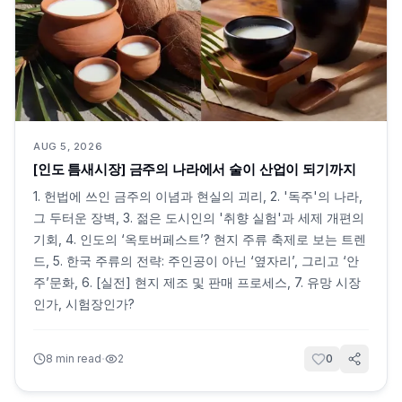
AUG 5, 2026
[인도 틈새시장] 금주의 나라에서 술이 산업이 되기까지
1. 헌법에 쓰인 금주의 이념과 현실의 괴리, 2. '독주'의 나라,
그 두터운 장벽, 3. 젊은 도시인의 '취향 실험'과 세제 개편의
기회, 4. 인도의 ‘옥토버페스트’? 현지 주류 축제로 보는 트렌
드, 5. 한국 주류의 전략: 주인공이 아닌 ‘옆자리’, 그리고 ‘안
주’문화, 6. [실전] 현지 제조 및 판매 프로세스, 7. 유망 시장
인가, 시험장인가?
·
8
min read
2
0