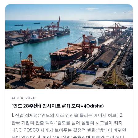
AUG 4, 2026
[인도 28주(州) 인사이트 #11] 오디샤(Odisha)
1. 산업 정체성: ‘인도의 제조 엔진을 돌리는 에너지 허브’, 2.
한국 기업의 진출 맥락: ‘검토를 넘어 실행의 시그널이 켜지
다’, 3. POSCO 사례가 보여주는 결정적 변화: ‘방식이 바뀌면
문이 열린다’, 4. 핵심 유망 산업: 중후장대 제조와 그린 에너