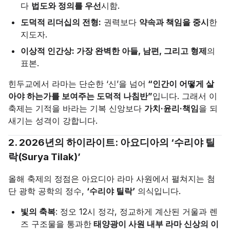
다
법도와 정의를 우선
시함.
도덕적 리더십의 전형:
권력보다
약속과 책임을 중시
한
지도자.
이상적 인간상: 가장 완벽한 아들, 남편, 그리고 형제​​
의
표본.
힌두교에서 라마는 단순한 ‘신’을 넘어
“인간이 어떻게 살
아야 하는가를 보여주는 도덕적 나침반”
입니다. 그래서 이
축제는 기적을 바라는 기복 신앙보다
가치·윤리·책임
을 되
새기는 성격이 강합니다.
2. 2026년의 하이라이트: 아요디아의 ‘수리야 틸
락(Surya Tilak)’
올해 축제의 정점은 아요디아 라마 사원에서 펼쳐지는 첨
단 광학 공학의 정수,
‘수리야 틸락’
의식입니다.
빛의 축복
: 정오 12시 정각, 정교하게 계산된 거울과 렌
즈 구조물을 통과한
태양광이 사원 내부 라마 신상의 이