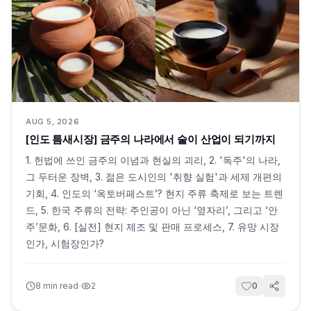
AUG 5, 2026
[인도 틈새시장] 금주의 나라에서 술이 산업이 되기까지
1. 헌법에 쓰인 금주의 이념과 현실의 괴리, 2. '독주'의 나라,
그 두터운 장벽, 3. 젊은 도시인의 '취향 실험'과 세제 개편의
기회, 4. 인도의 ‘옥토버페스트’? 현지 주류 축제로 보는 트렌
드, 5. 한국 주류의 전략: 주인공이 아닌 ‘옆자리’, 그리고 ‘안
주’문화, 6. [실전] 현지 제조 및 판매 프로세스, 7. 유망 시장
인가, 시험장인가?
·
8
min read
2
0