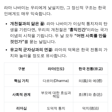
라마 나바미는 우리에게 낯설지만, 그 정신적 구조는 한국
인에게도 매우 익숙합니다.
개천절과의 닮은 꼴:
라마 나바미가 이상적 통치자의 탄
생을 기린다면, 우리의 개천절은
‘홍익인간’
이라는 국가
이념의 시작을 기립니다. 두 날 모두
“어떤 사회를 만들
것인가”
를 묻는 날입니다.
유교적 군자상과의 연결:
라마의 덕목은 한국 전통의 가
치와 놀라울 정도로 유사합니다.
구분
라마(인도)
한국 전통(유교)
핵심 가치
다르마(Dharma)
의(義)와 예(禮)
부모에 대한 효심과
사회적 관계
효(孝)와 충(忠)
책임
리더십
도덕적 통치
덕치(德治)