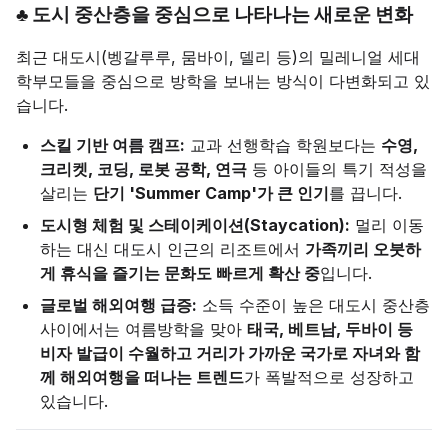
♣ 도시 중산층을 중심으로 나타나는 새로운 변화
최근 대도시(벵갈루루, 뭄바이, 델리 등)의 밀레니얼 세대
학부모들을 중심으로 방학을 보내는 방식이 다변화되고 있
습니다.
스킬 기반 여름 캠프:
교과 선행학습 학원보다는
수영,
크리켓, 코딩, 로봇 공학, 연극
등 아이들의 특기 적성을
살리는
단기 'Summer Camp'가 큰 인기
를 끕니다.
도시형 체험 및 스테이케이션(Staycation):
멀리 이동
하는 대신 대도시 인근의 리조트에서
가족끼리 오붓하
게 휴식을 즐기는 문화도 빠르게 확산 중
입니다.
글로벌 해외여행 급증:
소득 수준이 높은 대도시 중산층
사이에서는 여름방학을 맞아
태국, 베트남, 두바이 등
비자 발급이 수월하고 거리가 가까운 국가로 자녀와 함
께 해외여행을 떠나는 트렌드
가 폭발적으로 성장하고
있습니다.