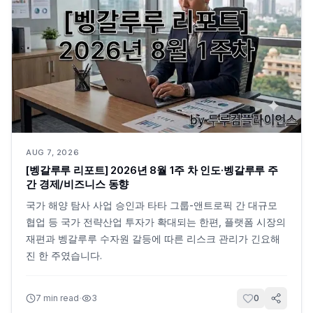
AUG 7, 2026
[벵갈루루 리포트] 2026년 8월 1주 차 인도·벵갈루루 주
간 경제/비즈니스 동향
국가 해양 탐사 사업 승인과 타타 그룹-앤트로픽 간 대규모
협업 등 국가 전략산업 투자가 확대되는 한편, 플랫폼 시장의
재편과 벵갈루루 수자원 갈등에 따른 리스크 관리가 긴요해
진 한 주였습니다.
·
7
min read
3
0