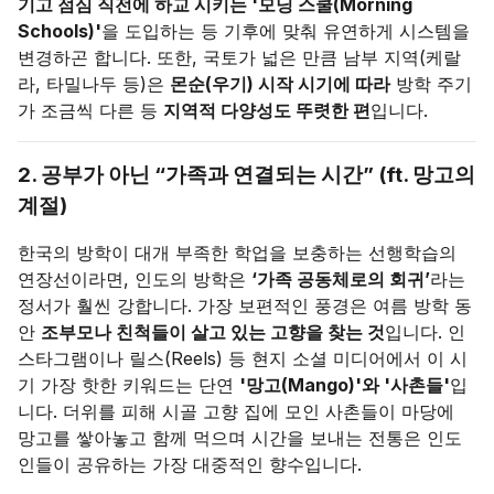
기고 점심 직전에 하교 시키는 '모닝 스쿨(Morning
Schools)'
을 도입하는 등 기후에 맞춰 유연하게 시스템을
변경하곤 합니다. 또한, 국토가 넓은 만큼 남부 지역(케랄
라, 타밀나두 등)은
몬순(우기) 시작 시기에 따라
방학 주기
가 조금씩 다른 등
지역적 다양성도 뚜렷한 편
입니다.
2. 공부가 아닌 “가족과 연결되는 시간” (ft. 망고의
계절)
한국의 방학이 대개 부족한 학업을 보충하는 선행학습의
연장선이라면, 인도의 방학은
‘가족 공동체로의 회귀’
라는
정서가 훨씬 강합니다. 가장 보편적인 풍경은 여름 방학 동
안
조부모나 친척들이 살고 있는 고향을 찾는 것
입니다. 인
스타그램이나 릴스(Reels) 등 현지 소셜 미디어에서 이 시
기 가장 핫한 키워드는 단연
'망고(Mango)'와 '사촌들'
입
니다. 더위를 피해 시골 고향 집에 모인 사촌들이 마당에
망고를 쌓아놓고 함께 먹으며 시간을 보내는 전통은 인도
인들이 공유하는 가장 대중적인 향수입니다.