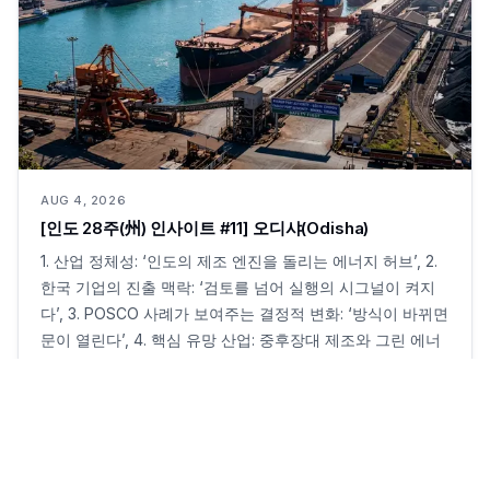
AUG 4, 2026
[인도 28주(州) 인사이트 #11] 오디샤(Odisha)
1. 산업 정체성: ‘인도의 제조 엔진을 돌리는 에너지 허브’, 2.
한국 기업의 진출 맥락: ‘검토를 넘어 실행의 시그널이 켜지
다’, 3. POSCO 사례가 보여주는 결정적 변화: ‘방식이 바뀌면
문이 열린다’, 4. 핵심 유망 산업: 중후장대 제조와 그린 에너
지의 결합, 5. 비즈니스·노무 환경: ‘설계 가능한 관리형 노동
구조’, 6. 물류·인프라: 동쪽으로 열린 항만 국가, 7. 한국 기업
을 위한 전략적 시사점
·
6
min read
3
0