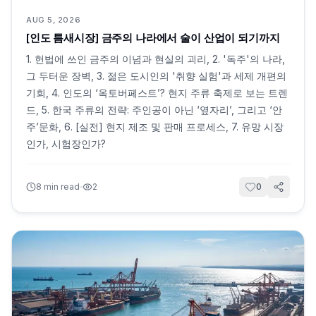
AUG 5, 2026
[인도 틈새시장] 금주의 나라에서 술이 산업이 되기까지
1. 헌법에 쓰인 금주의 이념과 현실의 괴리, 2. '독주'의 나라,
그 두터운 장벽, 3. 젊은 도시인의 '취향 실험'과 세제 개편의
기회, 4. 인도의 ‘옥토버페스트’? 현지 주류 축제로 보는 트렌
드, 5. 한국 주류의 전략: 주인공이 아닌 ‘옆자리’, 그리고 ‘안
주’문화, 6. [실전] 현지 제조 및 판매 프로세스, 7. 유망 시장
인가, 시험장인가?
·
8
min read
2
0