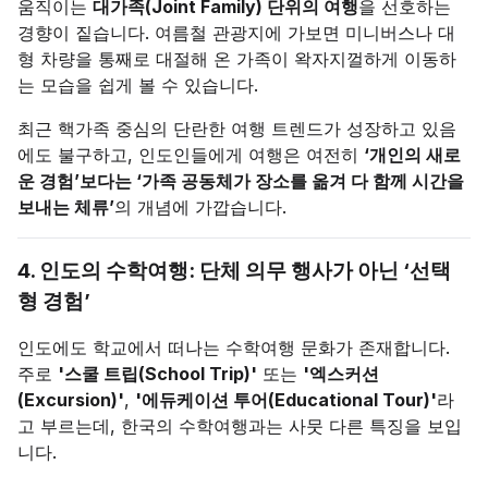
움직이는
대가족(Joint Family) 단위의 여행
을 선호하는
경향이 짙습니다. 여름철 관광지에 가보면 미니버스나 대
형 차량을 통째로 대절해 온 가족이 왁자지껄하게 이동하
는 모습을 쉽게 볼 수 있습니다.
최근 핵가족 중심의 단란한 여행 트렌드가 성장하고 있음
에도 불구하고, 인도인들에게 여행은 여전히
‘개인의 새로
운 경험’보다는 ‘가족 공동체가 장소를 옮겨 다 함께 시간을
보내는 체류’
의 개념에 가깝습니다.
4. 인도의 수학여행: 단체 의무 행사가 아닌 ‘선택
형 경험’
인도에도 학교에서 떠나는 수학여행 문화가 존재합니다.
주로
'스쿨 트립(School Trip)'
또는
'엑스커션
(Excursion)'
,
'에듀케이션 투어(Educational Tour)'
라
고 부르는데, 한국의 수학여행과는 사뭇 다른 특징을 보입
니다.