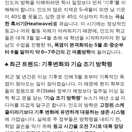
인도의 방학을 이해하려면 학사 일정보다 먼저 ‘기후’를 이
해해야 합니다. 인도의 많은 지역은 5~6월이 되면 낮 기온
이 40도를 웃돌고, 심한 경우 45도 이상까지 치솟는
극심
한 혹서기(Heatwave)
를 겪습니다. 이 시기에는 정상적인
등교나 야외 활동 자체가 어려워지기 때문에, 인도의 학교
들은 대개 3월 말~4월 초에 새 학년을 시작하자마자 한 달
남짓 수업을 진행한 뒤
, 폭염이 본격화되는 5월 초·중순부
터 6월 말까지 약 6~7주간의 긴 여름방학
에 들어갑니다.
♣
최근 트렌드: 기후변화와 기습 조기 방학령
최근 몇 년간은 이상 기후로 인해 5월 초부터 기록적인 폭
염이 찾아오는 일이 잦아졌습니다. 이 때문에 현지 학부모
들의 청원으로 주(State) 정부가 예정보다 일주일 이상 일
찍 학교 문을 닫는
‘기습 조기 방학령’
뉴스가 매년 소셜 미
디어를 뜨겁게 달구곤 합니다. 인도의 방학은
고정된 스케
줄이라기보다 기후 변화에 유연하게 대응하는 생존 시스템
에 가깝습니다. 실제로 주 정부들은 방학령을 내리기 전,
학업 결손을 막기 위해
등교 시간을 오전 7시로 대폭 앞당