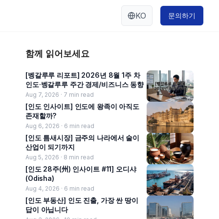
KO
문의하기
함께 읽어보세요
[벵갈루루 리포트] 2026년 8월 1주 차
인도·벵갈루루 주간 경제/비즈니스 동향
Aug 7, 2026 ·
7
min read
[인도 인사이트] 인도에 왕족이 아직도
존재할까?
Aug 6, 2026 ·
6
min read
[인도 틈새시장] 금주의 나라에서 술이
산업이 되기까지
Aug 5, 2026 ·
8
min read
[인도 28주(州) 인사이트 #11] 오디샤
(Odisha)
Aug 4, 2026 ·
6
min read
[인도 부동산] 인도 진출, 가장 싼 땅이
답이 아닙니다