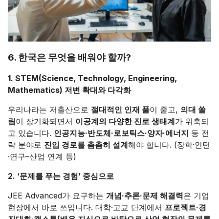
6. 한국은 무엇을 배워야 할까?
1. STEM(Science, Technology, Engineering,
Mathematics) 저변 확대와 다각화
우리나라는 저출산으로
절대적인 인재 풀
이 줄고,
의대 쏠
림
이 장기화되면서
이공계의 다양한 진로 생태계
가 위축되
고 있습니다.
인공지능·반도체·로보틱스·양자·에너지
등 전
략 분야로
진입 경로를 촘촘히 설계
해야 합니다. (장학·인턴
·연구–산업 연계 등)
2. ‘문제를 푸는 경험’ 중심으로
JEE Advanced가 요구하는
개념·추론·문제 해결력
은 기업
현장에서 바로 쓰입니다. 대학·고교 단계에서
프로젝트·경
진대회·캡스톤(배운 지식으로 바탕으로 산업 현장의 문제를