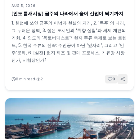
AUG 5, 2026
[인도 틈새시장] 금주의 나라에서 술이 산업이 되기까지
1. 헌법에 쓰인 금주의 이념과 현실의 괴리, 2. '독주'의 나라,
그 두터운 장벽, 3. 젊은 도시인의 '취향 실험'과 세제 개편의
기회, 4. 인도의 ‘옥토버페스트’? 현지 주류 축제로 보는 트렌
드, 5. 한국 주류의 전략: 주인공이 아닌 ‘옆자리’, 그리고 ‘안
주’문화, 6. [실전] 현지 제조 및 판매 프로세스, 7. 유망 시장
인가, 시험장인가?
·
8
min read
2
0