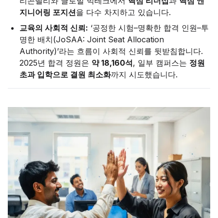
리콘밸리와 글로벌 빅테크에서
핵심 리더십
과
핵심 엔
지니어링 포지션
을 다수 차지하고 있습니다.
교육의 사회적 신뢰:
‘공정한 시험–명확한 합격 인원–투
명한 배치(JoSAA: Joint Seat Allocation
Authority)’라는 흐름이 사회적 신뢰를 뒷받침합니다.
2025년 합격 정원은
약 18,160석
, 일부 캠퍼스는
정원
초과 입학으로 결원 최소화
까지 시도했습니다.