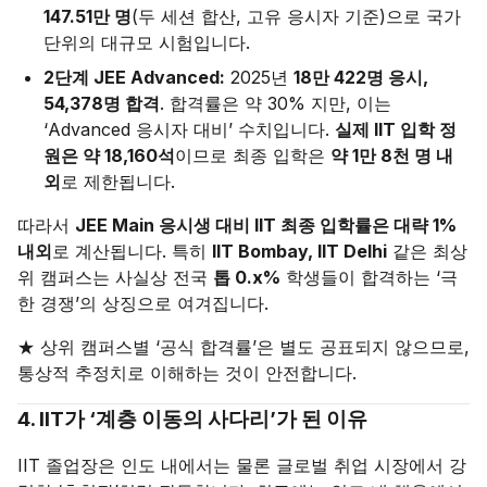
147.51만 명
(두 세션 합산, 고유 응시자 기준)으로 국가
단위의 대규모 시험입니다.
2단계 JEE Advanced:
2025년
18만 422명 응시,
54,378명 합격
. 합격률은 약 30% 지만, 이는
‘Advanced 응시자 대비’ 수치입니다.
실제 IIT 입학 정
원은 약 18,160석
이므로 최종 입학은
약 1만 8천 명 내
외
로 제한됩니다.
따라서
JEE Main 응시생 대비 IIT 최종 입학률은 대략 1%
내외
로 계산됩니다. 특히
IIT Bombay, IIT Delhi
같은 최상
위 캠퍼스는 사실상 전국
톱 0.x%
학생들이 합격하는 ‘극
한 경쟁’의 상징으로 여겨집니다.
★ 상위 캠퍼스별 ‘공식 합격률’은 별도 공표되지 않으므로,
통상적 추정치로 이해하는 것이 안전합니다.
4. IIT가 ‘계층 이동의 사다리’가 된 이유
IIT 졸업장은 인도 내에서는 물론 글로벌 취업 시장에서 강