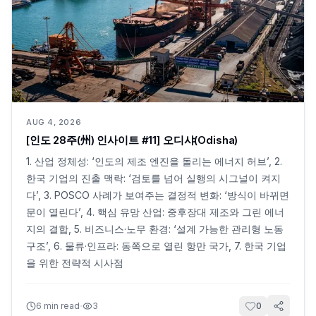
AUG 4, 2026
[인도 28주(州) 인사이트 #11] 오디샤(Odisha)
1. 산업 정체성: ‘인도의 제조 엔진을 돌리는 에너지 허브’, 2.
한국 기업의 진출 맥락: ‘검토를 넘어 실행의 시그널이 켜지
다’, 3. POSCO 사례가 보여주는 결정적 변화: ‘방식이 바뀌면
문이 열린다’, 4. 핵심 유망 산업: 중후장대 제조와 그린 에너
지의 결합, 5. 비즈니스·노무 환경: ‘설계 가능한 관리형 노동
구조’, 6. 물류·인프라: 동쪽으로 열린 항만 국가, 7. 한국 기업
을 위한 전략적 시사점
·
6
min read
3
0