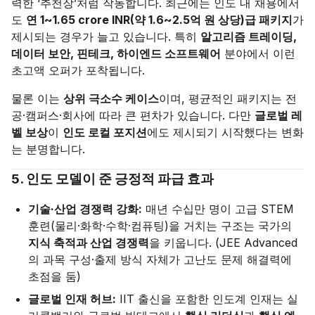
력한 ‘추천장’처럼 작동합니다. 최근에는 인도 내 채용에서
도
연 1~1.65 crore INR(약 1.6~2.5억 원 상당)급 패키지
가
제시되는 경우가 늘고 있습니다. 특히
알고리즘 트레이딩,
데이터 보안, 핀테크, 하이엔드 소프트웨어
분야에서 이런
초고액 오퍼가 포착됩니다.
물론 이는
상위 극소수 케이스
이며, 평균적인 패키지는 전
공·캠퍼스·회사에 따라 큰 편차가 있습니다. 다만
글로벌 레
벨 보상
이
인도 로컬 포지션
에도 제시되기 시작했다는 변화
는 분명합니다.
5. 인도 모델이 준 긍정적 파급 효과
기술·산업 경쟁력 강화:
매년 수십만 명이 고급 STEM
훈련(물리·화학·수학·컴퓨팅)을 거치는 구조는 국가의
지식 축적과 산업 경쟁력
을 키웁니다. (JEE Advanced
의 과목 구성·출제 방식 자체가 고난도 문제 해결력에
초점을 둠)
글로벌 인재 허브:
IIT 출신을 포함한 인도계 인재는 실