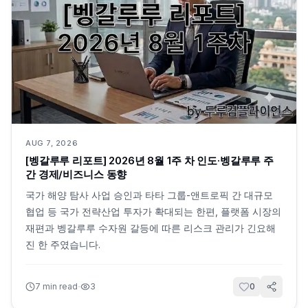
AUG 7, 2026
[벵갈루루 리포트] 2026년 8월 1주 차 인도·벵갈루루 주
간 경제/비즈니스 동향
국가 해양 탐사 사업 승인과 타타 그룹-앤트로픽 간 대규모
협업 등 국가 전략산업 투자가 확대되는 한편, 플랫폼 시장의
재편과 벵갈루루 수자원 갈등에 따른 리스크 관리가 긴요해
진 한 주였습니다.
·
7
min read
3
0