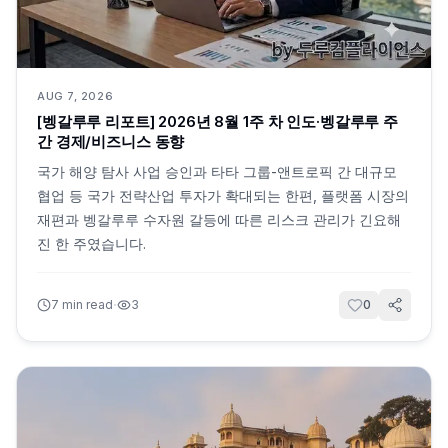
AUG 7, 2026
[벵갈루루 리포트] 2026년 8월 1주 차 인도·벵갈루루 주
간 경제/비즈니스 동향
국가 해양 탐사 사업 승인과 타타 그룹-앤트로픽 간 대규모
협업 등 국가 전략산업 투자가 확대되는 한편, 플랫폼 시장의
재편과 벵갈루루 수자원 갈등에 따른 리스크 관리가 긴요해
진 한 주였습니다.
·
7
min read
3
0