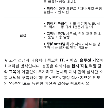
를 활용한 인력 내재화
•
확장성:
향후 조인트벤처나 제조 공장
설립의 기반 마련
•
행정의 복잡성:
인도 특유의 법률, 세
무, 회계, 노동 규제 (전문가 필수)
•
고정비 증가:
사무실, 인력 고용 등 초
단점
기 운영 비용 발생
•
주(State)별 차이:
지역마다 다른 정
책과 세금 절차로 인한 비효율
★ 고객 접점과 대응력이 중요한
IT, 서비스, 솔루션 기업
에
최적화된 방식입니다. 성공을 위해서는
현지 직원 역량 강
화 교육
에 아낌없이 투자하고, 본사와 지사 간의 실시간 소
통 채널을 구축해야 합니다. 또한, 행정 절차 지연은 인도
의 '상수'이므로 유연한 예산과 일정을 확보하세요.