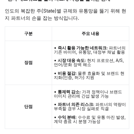
인도의 복잡한 주(State)별 규제와 유통망을 뚫기 위해 현
지 파트너의 손을 잡는 방식입니다.
구분
주요 내용
•
즉시 활용 가능한 네트워크:
파트너의
기존 바이어, 유통망, 대정부 채널 활용
•
시장 대응 속도:
현지 프로모션, A/S,
장점
언어/문화 장벽 해소
•
비용 절감:
물류 효율화 및 브랜드 현
지화(인증, 허가) 지원
•
통제력 감소:
가격 정책이나 브랜드
이미지 관리에 간섭 발생 가능
•
파트너 의존 리스크:
파트너의 역량이
단점
부족할 경우 시장 실패로 직결
•
수익 분배:
수수료 및 유통 마진 발생,
계약 종료 시 분쟁 가능성