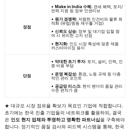
•
Make in India 수혜:
관세 혜택, 토지/
전력 지원 등 정부 인센티브
•
원가 경쟁력:
저렴한 인건비와 물류 최
적화 (유럽/중동 재수출 거점)
장점
•
신뢰도 상승:
정부 및 대기업 입찰 참
여 시 유리한 고지 선점
•
현지화:
인도 시장 특성에 맞춘 제품
커스터마이징 용이
•
막대한 초기 투자:
토지, 설비, 인력, 인
증 비용 부담
•
운영 복잡성:
환경, 노동 규제 등 다층
단점
적인 관리 포인트
•
공급망 리스크:
현지 벤더의 품질 관리
수준 편차가 큼
★ 대규모 시장 점유율 확보가 목표인 기업에 적합합니다.
초기에는 한국 진출 기업들의 네트워크를 활용하되, 결국
은
인도 현지 업체와 투명하고 명확한 파트너십
을 구축해야
합니다. 정기적인 품질 검사와 피드백 시스템을 통해, 한국