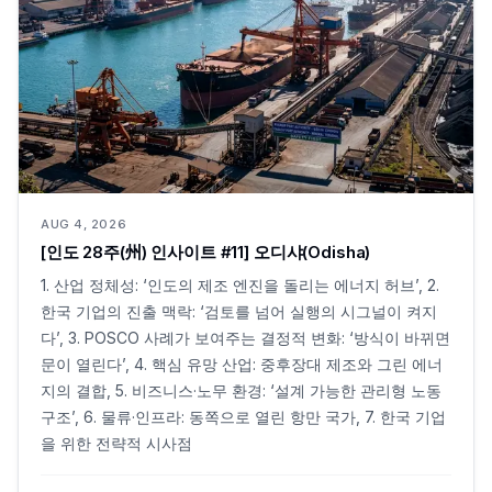
AUG 4, 2026
[인도 28주(州) 인사이트 #11] 오디샤(Odisha)
1. 산업 정체성: ‘인도의 제조 엔진을 돌리는 에너지 허브’, 2.
한국 기업의 진출 맥락: ‘검토를 넘어 실행의 시그널이 켜지
다’, 3. POSCO 사례가 보여주는 결정적 변화: ‘방식이 바뀌면
문이 열린다’, 4. 핵심 유망 산업: 중후장대 제조와 그린 에너
지의 결합, 5. 비즈니스·노무 환경: ‘설계 가능한 관리형 노동
구조’, 6. 물류·인프라: 동쪽으로 열린 항만 국가, 7. 한국 기업
을 위한 전략적 시사점