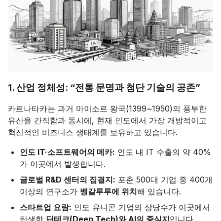
1. 산업 정체성: “전통 문명과 첨단 기술의 공존”
카르나타카는 과거 마이소르 왕국(1399~1950)의 풍부한
유산을 간직함과 동시에, 현재 인도에서 가장 개방적이고
혁신적인 비즈니스 생태계를 보유하고 있습니다.
인도 IT·소프트웨어의 메카:
인도 내 IT 수출의 약 40%
가 이곳에서 발생합니다.
글로벌 R&D 센터의 집결지:
포춘 500대 기업 중 400개
이상의 연구소가
벵갈루루에 위치
해 있습니다.
스타트업 요람:
인도 유니콘 기업의 상당수가 이곳에서
탄생한
딥테크(Deep Tech)와 AI의 중심지
입니다.