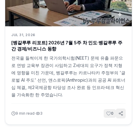
JUL 31, 2026
[벵갈루루 리포트] 2026년 7월 5주 차 인도·벵갈루루 주
간 경제/비즈니스 동향
전국을 들썩이게 한 국가의학시험(NEET) 문제 유출 파문으
로 연방 교육부 장관이 사임하고 Z세대의 요구가 정책 지형
에 영향을 미친 가운데, 벵갈루루는 카르나타카 주정부의 '글
로벌 AI 주도' 선언, 앤스로픽(Anthropic)과의 공공 AI 파트너
십 체결, 제2국제공항 타당성 조사 완료 등 인프라·테크 혁신
을 가속화한 한 주였습니다.
·
9
min read
3
0