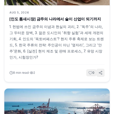
AUG 5, 2026
[인도 틈새시장] 금주의 나라에서 술이 산업이 되기까지
1. 헌법에 쓰인 금주의 이념과 현실의 괴리, 2. '독주'의 나라,
그 두터운 장벽, 3. 젊은 도시인의 '취향 실험'과 세제 개편의
기회, 4. 인도의 ‘옥토버페스트’? 현지 주류 축제로 보는 트렌
드, 5. 한국 주류의 전략: 주인공이 아닌 ‘옆자리’, 그리고 ‘안
주’문화, 6. [실전] 현지 제조 및 판매 프로세스, 7. 유망 시장
인가, 시험장인가?
·
8
min read
2
0