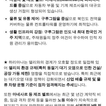
드를 중심
으로 자동차 부품 및 기계 제조사들의 대규모
생산 거점이 형성되어 있습니다.
물류 및 유통 제어:
구루그람을 중심
으로 북인도 전역을
커버하는 물류 컨트롤타워를 운영하기에 최적입니다.
생활 인프라의 강점:
구루그람은 인도 내 최대 한국인 거
주 지역
으로, 주재원들의 정주 여건이 우수하여 인적 자
원 관리가 용이합니다.
★ 하리아나는 델리와의 경계가 모호할 정도로 밀접해 있
어
델리의 환경 규제(특히 동절기 대기 오염으로 인한 건설/
공장 가동 제한)
영향을 직접적으로 받습니다. 특히 최근에
는 대기오염 대응 정책이 강화되면서
산업 배출 규제 및 물
류 차량 운행 기준이 점차 엄격해지는 추세
입니다.
또한
마네사르 등 제조 벨트
에서는 최근 몇 년간 계약직 비
중, 임금 격차 문제 등을 둘러싼
노동 이슈
가 지속적으로
제기되고 있어 안정적인 생산 운영을 위해
선제적인 HR 전