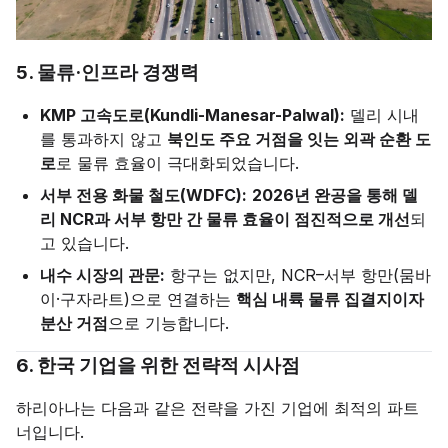
5. 물류·인프라 경쟁력
KMP 고속도로(Kundli-Manesar-Palwal):
델리 시내
를 통과하지 않고
북인도 주요 거점을 잇는 외곽 순환 도
로
로 물류 효율이 극대화되었습니다.
서부 전용 화물 철도(WDFC):
2026년 완공을 통해 델
리 NCR과 서부 항만 간 물류 효율이 점진적으로 개선
되
고 있습니다.
내수 시장의 관문:
항구는 없지만, NCR–서부 항만(뭄바
이·구자라트)으로 연결하는
핵심 내륙 물류 집결지이자
분산 거점
으로 기능합니다.
6. 한국 기업을 위한 전략적 시사점
하리아나는 다음과 같은 전략을 가진 기업에 최적의 파트
너입니다.