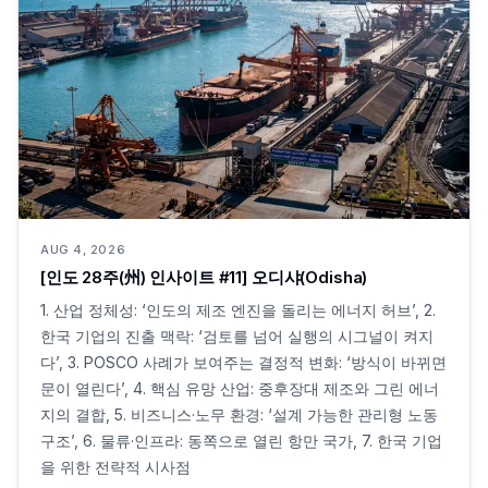
AUG 4, 2026
[인도 28주(州) 인사이트 #11] 오디샤(Odisha)
1. 산업 정체성: ‘인도의 제조 엔진을 돌리는 에너지 허브’, 2.
한국 기업의 진출 맥락: ‘검토를 넘어 실행의 시그널이 켜지
다’, 3. POSCO 사례가 보여주는 결정적 변화: ‘방식이 바뀌면
문이 열린다’, 4. 핵심 유망 산업: 중후장대 제조와 그린 에너
지의 결합, 5. 비즈니스·노무 환경: ‘설계 가능한 관리형 노동
구조’, 6. 물류·인프라: 동쪽으로 열린 항만 국가, 7. 한국 기업
을 위한 전략적 시사점