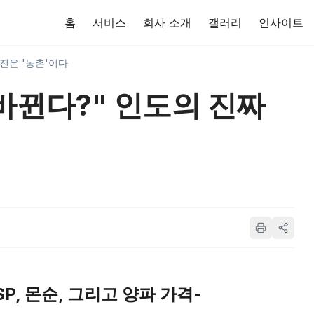
홈
서비스
회사 소개
갤러리
인사이트
진은 '농촌'이다
바뀐다?" 인도의 진짜
SP, 몬순, 그리고 양파 가격-