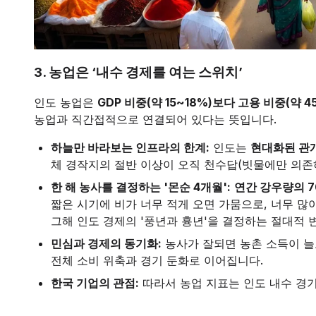
3. 농업은 ‘내수 경제를 여는 스위치’
인도 농업은
GDP 비중(약 15~18%)보다 고용 비중(약 4
농업과 직간접적으로 연결되어 있다는 뜻입니다.
하늘만 바라보는 인프라의 한계:
인도는
현대화된 관개
체 경작지의 절반 이상이 오직 천수답(빗물에만 의존
한 해 농사를 결정하는 '몬순 4개월':
연간 강우량의 7
짧은 시기에 비가 너무 적게 오면 가뭄으로, 너무 많
그해 인도 경제의 '풍년과 흉년'을 결정하는 절대적 
민심과 경제의 동기화:
농사가 잘되면 농촌 소득이 늘
전체 소비 위축과 경기 둔화로 이어집니다.
한국 기업의 관점:
따라서 농업 지표는 인도 내수 경기