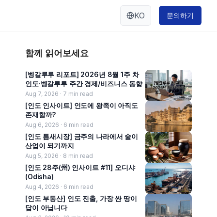
KO
문의하기
함께 읽어보세요
[벵갈루루 리포트] 2026년 8월 1주 차
인도·벵갈루루 주간 경제/비즈니스 동향
Aug 7, 2026 ·
7
min read
[인도 인사이트] 인도에 왕족이 아직도
존재할까?
Aug 6, 2026 ·
6
min read
[인도 틈새시장] 금주의 나라에서 술이
산업이 되기까지
Aug 5, 2026 ·
8
min read
[인도 28주(州) 인사이트 #11] 오디샤
(Odisha)
Aug 4, 2026 ·
6
min read
[인도 부동산] 인도 진출, 가장 싼 땅이
답이 아닙니다