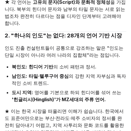
★
각 언어는
고유의 문자(Script)와 문화적 정체성
을 가집
니다. 북부의 힌디어 문자와 남부의 타밀 문자는 서로 읽는
법조차 완전히 다르다는 점을 디자인 단계부터 고려해야
합니다.
2. "하나의 인도"는 없다: 28개의 언어 기반 시장
인도 진출 컨설턴트들이 공통으로 강조하는 말은 "인도는
단일 시장이 아니라 여러 나라의 집합체"라는 점입니다.
북인도:
힌디어 기반
의 소비 패턴과 정서.
남인도:
타밀·텔루구어 중심
의 강한 지역 자부심과 독자
적인 소비 트렌드.
도시 지역:
영어를 기본으로 하되 힌디어를 섞어 쓰는
'힌글리시(Hinglish)'가 MZ세대의 주류 언어.
★ 이는 한국 시장을 떠올리면 이해가 쉽습니다. 한국에서
도 표준어만으로는 부산·전라도·제주 소비자의 정서를 완
전히 담아내기 어렵고, 지역 사투리와 문화 코드를 활용한