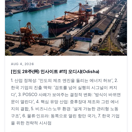
AUG 4, 2026
[인도 28주(州) 인사이트 #11] 오디샤(Odisha)
1. 산업 정체성: ‘인도의 제조 엔진을 돌리는 에너지 허브’, 2.
한국 기업의 진출 맥락: ‘검토를 넘어 실행의 시그널이 켜지
다’, 3. POSCO 사례가 보여주는 결정적 변화: ‘방식이 바뀌면
문이 열린다’, 4. 핵심 유망 산업: 중후장대 제조와 그린 에너
지의 결합, 5. 비즈니스·노무 환경: ‘설계 가능한 관리형 노동
구조’, 6. 물류·인프라: 동쪽으로 열린 항만 국가, 7. 한국 기업
을 위한 전략적 시사점