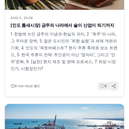
AUG 5, 2026
[인도 틈새시장] 금주의 나라에서 술이 산업이 되기까지
1. 헌법에 쓰인 금주의 이념과 현실의 괴리, 2. '독주'의 나라,
그 두터운 장벽, 3. 젊은 도시인의 '취향 실험'과 세제 개편의
기회, 4. 인도의 ‘옥토버페스트’? 현지 주류 축제로 보는 트렌
드, 5. 한국 주류의 전략: 주인공이 아닌 ‘옆자리’, 그리고 ‘안
주’문화, 6. [실전] 현지 제조 및 판매 프로세스, 7. 유망 시장
인가, 시험장인가?
·
8
min read
2
0