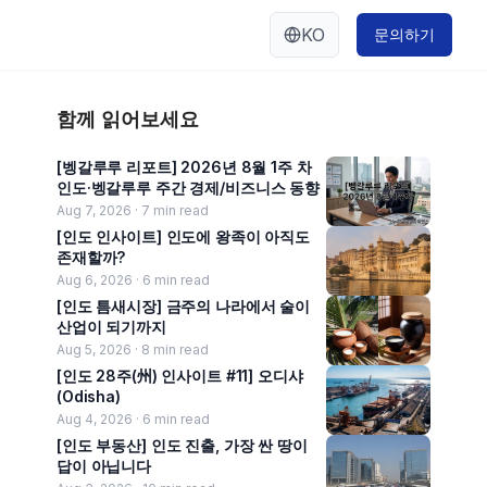
KO
문의하기
함께 읽어보세요
[벵갈루루 리포트] 2026년 8월 1주 차
인도·벵갈루루 주간 경제/비즈니스 동향
Aug 7, 2026 ·
7
min read
[인도 인사이트] 인도에 왕족이 아직도
존재할까?
Aug 6, 2026 ·
6
min read
[인도 틈새시장] 금주의 나라에서 술이
산업이 되기까지
Aug 5, 2026 ·
8
min read
[인도 28주(州) 인사이트 #11] 오디샤
(Odisha)
Aug 4, 2026 ·
6
min read
[인도 부동산] 인도 진출, 가장 싼 땅이
답이 아닙니다