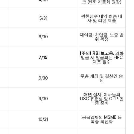
크 (ERP 자동화 권장)
원천징수 내역 최종 대
5/31
사 및 리턴 제출
대여금, 차입금, 보증 범
6/30
위 확정
[주의]
RBI 보고용
. 외화
7/15
입금 시 발급되는 FIRC
대조 필수
주총 개최 및 결산안 승
9/30
인
매년
실시. 이사들의
9/30
DSC 유효성 및 OTP 인
증 준비
공급업체의 MSME 등
10/31
록증 최신화